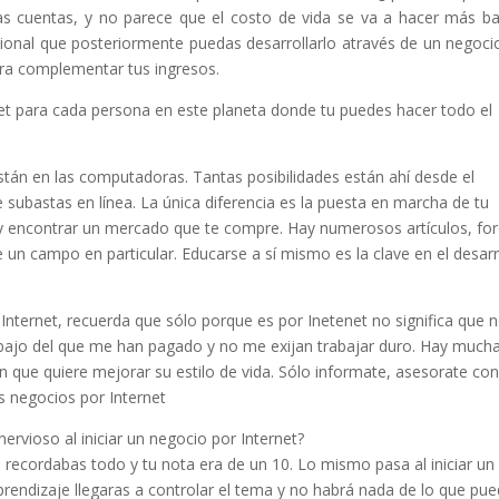
 cuentas, y no parece que el costo de vida se va a hacer más ba
ional que posteriormente puedas desarrollarlo através de un negoci
ara complementar tus ingresos.
et para cada persona en este planeta donde tu puedes hacer todo el
stán en las computadoras. Tantas posibilidades están ahí desde el
e subastas en línea. La única diferencia es la puesta en marcha de tu
 y encontrar un mercado que te compre. Hay numerosos artículos, for
 un campo en particular. Educarse a sí mismo es la clave en el desarr
nternet, recuerda que sólo porque es por Inetenet no significa que 
abajo del que me han pagado y no me exijan trabajar duro. Hay much
n que quiere mejorar su estilo de vida. Sólo informate, asesorate co
os negocios por Internet
rvioso al iniciar un negocio por Internet?
 recordabas todo y tu nota era de un 10. Lo mismo pasa al iniciar un
prendizaje llegaras a controlar el tema y no habrá nada de lo que pu