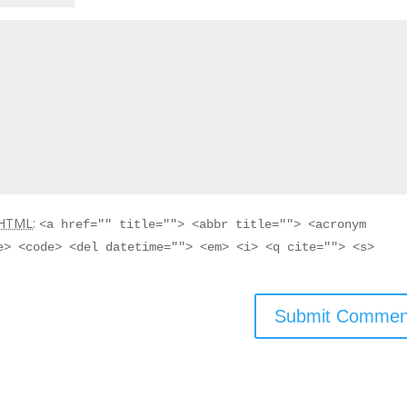
HTML
:
<a href="" title=""> <abbr title=""> <acronym
e> <code> <del datetime=""> <em> <i> <q cite=""> <s>