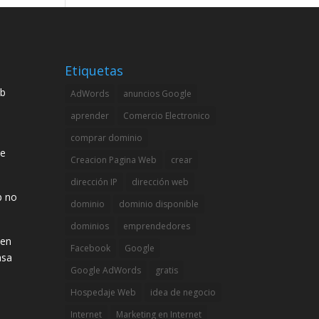
Etiquetas
eb
AdWords
anuncios Google
aprender
Comercio Electronico
comprar dominio
de
Creacion Pagina Web
crear
dirección IP
dirección web
b no
dominio
dominio disponible
dominios
emprendedores
 en
Facebook
Google
asa
Google AdWords
gratis
Hospedaje Web
idea de negocio
Internet
Marketing en Internet