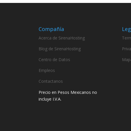
Compañía
Leg
Acerca de SirenaHosting
Term
Blog de SirenaHosting
Priv
Centro de Datos
Mapa
Empleos
Contactanos
Precio en Pesos Mexicanos no
incluye I.V.A.