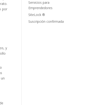
Servicios para
rato.
Emprendedores
o por
SiteLock ®
Suscripción confirmada
os, y
ollo
no
as
n un
ede