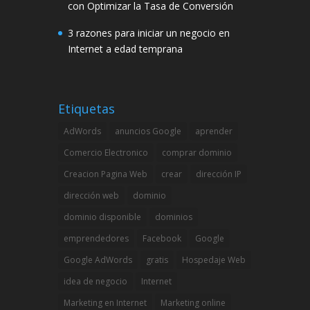
con Optimizar la Tasa de Conversión
3 razones para iniciar un negocio en
Internet a edad temprana
Etiquetas
AdWords
anuncios Google
aprender
Comercio Electronico
comprar dominio
Creacion Pagina Web
crear
dirección IP
dirección web
dominio
dominio disponible
dominios
emprendedores
Facebook
Google
Google AdWords
gratis
Hospedaje Web
idea de negocio
Internet
Marketing en Internet
Marketing online