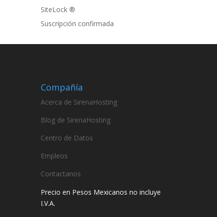
SiteLock ®
Suscripción confirmada
Compañía
Acerca de SirenaHosting
Blog de SirenaHosting
Centro de Datos
Empleos
Contactanos
Precio en Pesos Mexicanos no incluye
I.V.A.