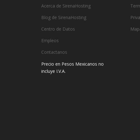
Acerca de SirenaHosting
Term
Blog de SirenaHosting
Priv
Centro de Datos
Mapa
Empleos
Contactanos
Precio en Pesos Mexicanos no
incluye I.V.A.