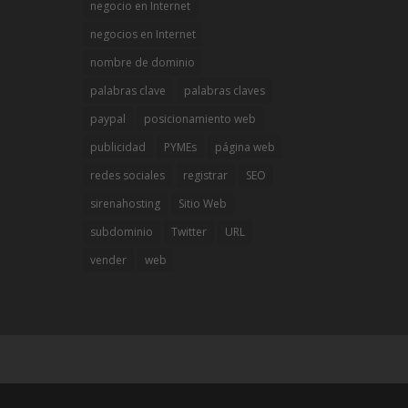
negocio en Internet
negocios en Internet
nombre de dominio
palabras clave
palabras claves
paypal
posicionamiento web
publicidad
PYMEs
página web
redes sociales
registrar
SEO
sirenahosting
Sitio Web
subdominio
Twitter
URL
vender
web