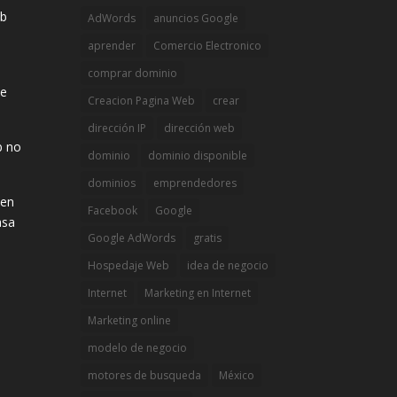
eb
AdWords
anuncios Google
aprender
Comercio Electronico
comprar dominio
de
Creacion Pagina Web
crear
dirección IP
dirección web
b no
dominio
dominio disponible
dominios
emprendedores
 en
Facebook
Google
asa
Google AdWords
gratis
Hospedaje Web
idea de negocio
Internet
Marketing en Internet
Marketing online
modelo de negocio
motores de busqueda
México