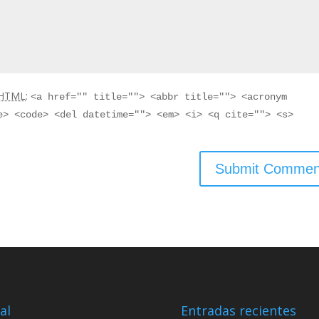
HTML
:
<a href="" title=""> <abbr title=""> <acronym
e> <code> <del datetime=""> <em> <i> <q cite=""> <s>
al
Entradas recientes