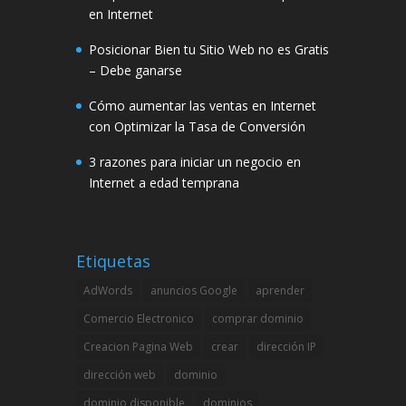
en Internet
Posicionar Bien tu Sitio Web no es Gratis
– Debe ganarse
Cómo aumentar las ventas en Internet
con Optimizar la Tasa de Conversión
3 razones para iniciar un negocio en
Internet a edad temprana
Etiquetas
AdWords
anuncios Google
aprender
Comercio Electronico
comprar dominio
Creacion Pagina Web
crear
dirección IP
dirección web
dominio
dominio disponible
dominios