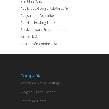
Plantillas Web
Publicidad Google AdWords ®
Registro de Dominios
Reseller Hosting Linux
Servicios para Emprendedores
SiteLock ®
Suscripción confirmada
Compañía
Acerca de SirenaHosting
Blog de SirenaHosting
Centro de Datos